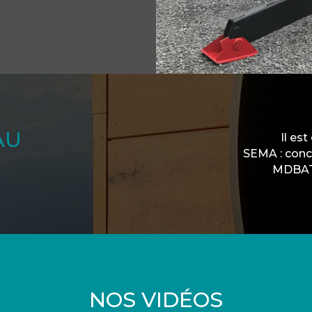
AU
Il est
SEMA : conc
MDBAT 
NOS VIDÉOS