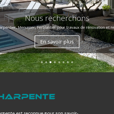
Nous recherchons
arpentier, Menuisier, Ferblantier pour travaux de rénovation et ne
En savoir plus
HARPENTE
rpente est reconnue pour son savoir-