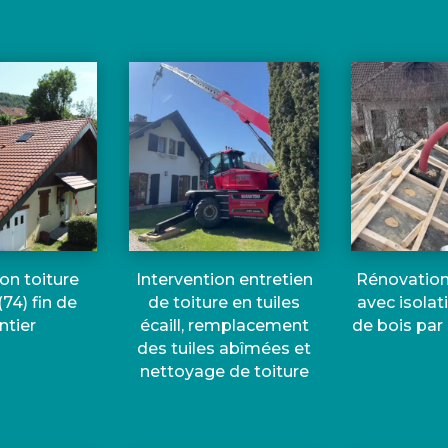
on toiture
Intervention entretien
Rénovation
(74) fin de
de toiture en tuiles
avec isolat
ntier
écaill, remplacement
de bois par 
des tuiles abîmées et
nettoyage de toiture